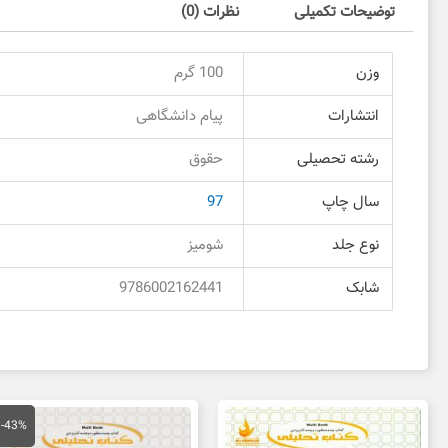
توضیحات تکمیلی
نظرات (0)
وزن
100 گرم
انتشارات
پیام دانشگاهی
رشته تحصیلی
حقوق
سال چاپ
97
نوع جلد
شومیز
شابک
9786002162441
قیمت
قی
اصلی
فع
-43%
150,000 تومان