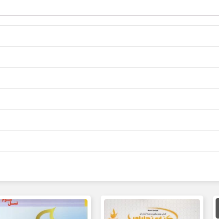
مت
لی
85,000 تومان