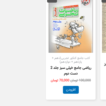
25,000 تومان
100,000 تومان
70,000 تومان
ست.
بود.
است.
کتب جامع کنکور تجربی(دهم +
یازدهم + دوازدهم)
ز
ریاضی جامع خیلی سبز جلد 2
دست دوم
100,000
تومان
70,000
تومان
افزودن