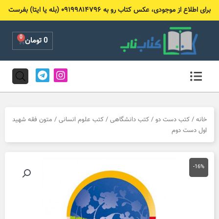
رش
برای اطلاع از موجودی، عکس کتاب رو به ۰۹۱۹۹۸۱۴۷۹۶ (بله یا ایتا) بفرست
ه
حتوا
0
Cart
0
تومان
T
I
e
n
l
s
e
t
g
a
r
g
خانه
/
کتب دست دو
/
کتب دانشگاهی
/
کتب علوم انسانی
/ متون فقه شهید
a
r
اول دست دوم
m
a
m
-16%