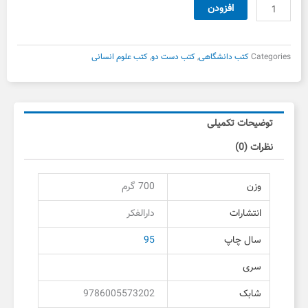
22,500 تومان
19,000 تومان
متون
افزودن
بود.
است.
فقه
شهید
اول
Categories
کتب دانشگاهی
,
کتب دست دو
,
کتب علوم انسانی
دست
دوم
عدد
توضیحات تکمیلی
نظرات (0)
وزن
700 گرم
انتشارات
دارالفکر
سال چاپ
95
سری
شابک
9786005573202