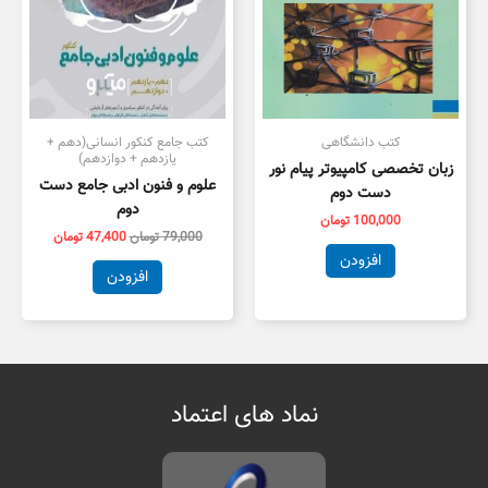
کتب دانشگاهی
کتب جامع کنکور انسانی(دهم +
یازدهم + دوازدهم)
زبان تخصصی کامپیوتر پیام نور
علوم و فنون ادبی جامع دست
دست دوم
دوم
100,000
تومان
79,000
تومان
47,400
تومان
افزودن
افزودن
نماد های اعتماد