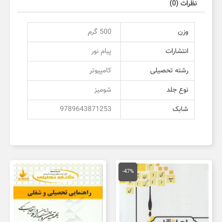
نظرات (0)
وزن
500 گرم
انتشارات
پیام نور
رشته تحصیلی
کامپیوتر
نوع جلد
شومیز
شابک
9789643871253
قیمت
قیمت
اصلی
فعلی
-47%
150,000 تومان
80,000 تومان
بود.
است.