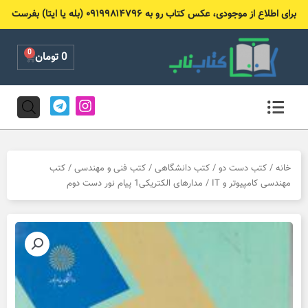
رش
برای اطلاع از موجودی، عکس کتاب رو به ۰۹۱۹۹۸۱۴۷۹۶ (بله یا ایتا) بفرست
ه
حتوا
0
Cart
0
تومان
T
I
e
n
l
s
e
t
g
a
r
g
خانه
/
کتب دست دو
/
کتب دانشگاهی
/
کتب فنی و مهندسی
/
کتب
a
r
مهندسی کامپیوتر و IT
/ مدارهای الکتریکی1 پیام نور دست دوم
m
a
m