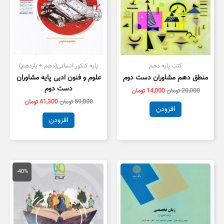
کتب پایه دهم
پایه کنکور انسانی(دهم + یازدهم)
منطق دهم مشاوران دست دوم
علوم و فنون ادبی پایه مشاوران
دست دوم
20,000
تومان
14,000
تومان
59,000
تومان
41,300
تومان
افزودن
افزودن
قیمت
قیمت
اصلی
فعلی
-40%
79,000 تومان
7,400
بود.
است.