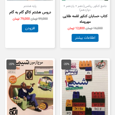
جامع کنکور ریاضی(دهم + یازدهم +
پایه هشتم
دوازدهم)
دروس هشتم کاگو گام به گام
کتاب حسابان کنکور لقمه طلایی
99,000
تومان
79,000
تومان
مهروماه
افزودن
16,000
تومان
12,800
تومان
اطلاعات بیشتر
قیمت
قیمت
قیمت
قیمت
اصلی
فعلی
اصلی
فعلی
-20%
-20%
123,000 تومان
99,000 تومان
105,000 تومان
,000
بود.
است.
بود.
است.