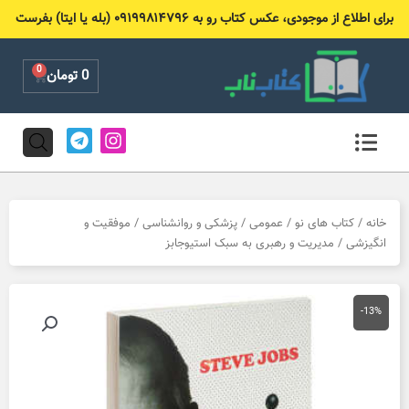
رش
برای اطلاع از موجودی، عکس کتاب رو به ۰۹۱۹۹۸۱۴۷۹۶ (بله یا ایتا) بفرست
ه
حتوا
0
Cart
0
تومان
T
I
e
n
l
s
e
t
g
a
r
g
خانه
/
کتاب های نو
/
عمومی
/
پزشکی و روانشناسی
/
موفقیت و
a
r
انگیزشی
/ مدیریت و رهبری به سبک استیوجابز
m
a
m
-13%