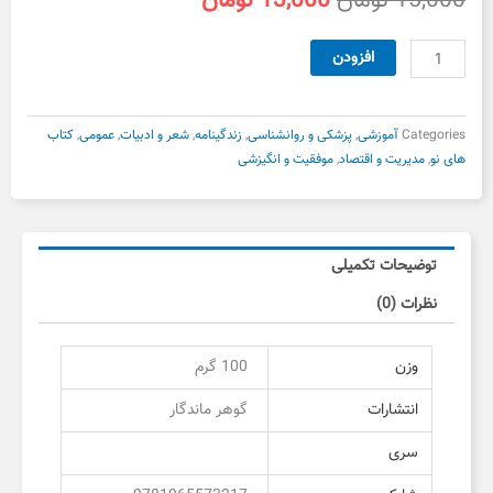
15,000
تومان
13,000
تومان
اصلی
فعلی
15,000 تومان
13,000 تومان
مدیریت
افزودن
بود.
است.
و
رهبری
به
Categories
آموزشی
,
پزشکی و روانشناسی
,
زندگینامه
,
شعر و ادبیات
,
عمومی
,
کتاب
سبک
های نو
,
مدیریت و اقتصاد
,
موفقیت و انگیزشی
استیوجابز
عدد
توضیحات تکمیلی
نظرات (0)
وزن
100 گرم
انتشارات
گوهر ماندگار
سری