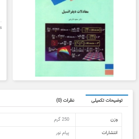
م
دی
پی
نو
s
د
د
ع
توضیحات تکمیلی
نظرات (0)
وزن
250 گرم
انتشارات
پیام نور