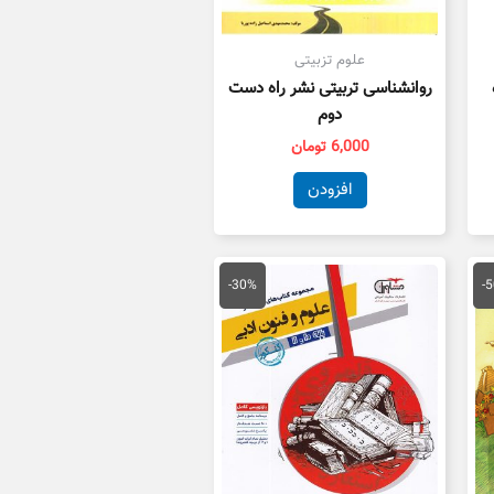
علوم تزبیتی
روانشناسی تربیتی نشر راه دست
دوم
6,000
تومان
افزودن
یمت
قیمت
قیمت
علی
اصلی
فعلی
-30%
-
25,000 تومان
59,000 تومان
41,300 تومان
ست.
بود.
است.