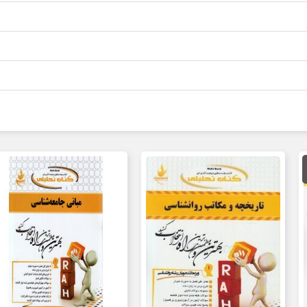
مت
لی
80,000 تومان
ت.