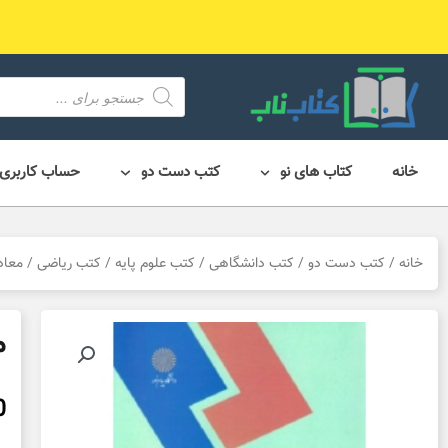
رش
ه
حتوا
محصول
search
خانه
کتاب های نو
کتب دست دو
حساب کاربری
خانه
/
کتب دست دو
/
کتب دانشگاهی
/
کتب علوم پایه
/
کتب ریاضی
/ معاد
م
0