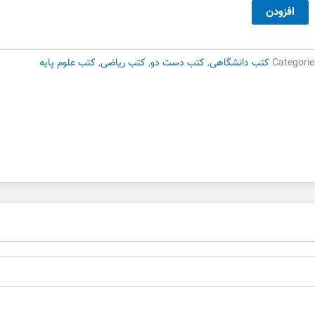
عادلات
افزودن
فرانسیل
ام
ر
Categorie
کتب دانشگاهی
,
کتب دست دو
,
کتب ریاضی
,
کتب علوم پایه
ست
وم
دد