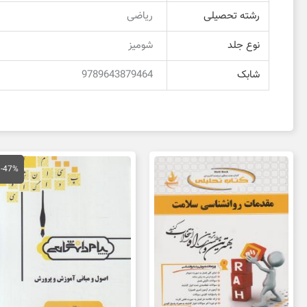
رشته تحصیلی
ریاضی
نوع جلد
شومیز
شابک
9789643879464
قیمت
قی
اصلی
فع
-47%
150,000 تومان
بود.
اس