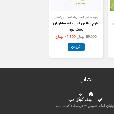
پایه کنکور انسانی(دهم + یازدهم)
علوم و فنون ادبی پایه مشاوران
دست دوم
59,000
تومان
41,300
تومان
افزودن
نشانی
ابهر
لینک گوگل مپ
ابان امام خمینی – فروشگاه کتاب ناب