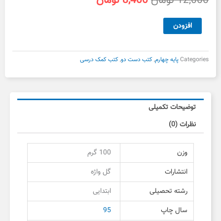
12,000
تومان
8,400
تومان
اصلی
فعلی
12,000 تومان
8,400 تومان
معلم
افزودن
بود.
است.
یار
چهارم
ریاضی
Categories
پایه چهارم
,
کتب دست دو
,
کتب کمک درسی
و
علوم
دست
دوم
توضیحات تکمیلی
عدد
نظرات (0)
وزن
100 گرم
انتشارات
گل واژه
رشته تحصیلی
ابتدایی
سال چاپ
95