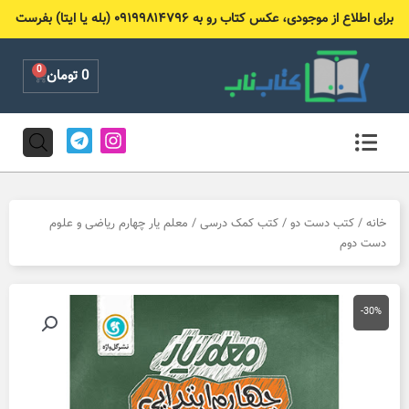
رش
برای اطلاع از موجودی، عکس کتاب رو به ۰۹۱۹۹۸۱۴۷۹۶ (بله یا ایتا) بفرست
ه
حتوا
0
Cart
0
تومان
T
I
e
n
l
s
e
t
g
a
r
g
خانه
/
کتب دست دو
/
کتب کمک درسی
/ معلم یار چهارم ریاضی و علوم
a
r
دست دوم
m
a
m
-30%