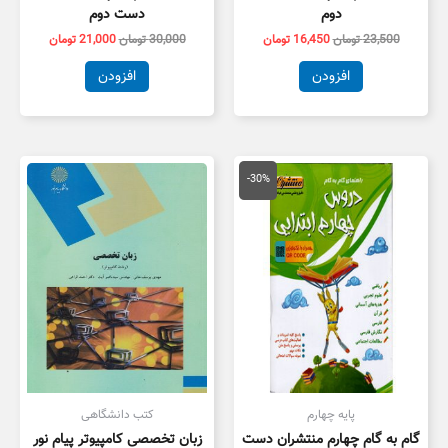
دوم
دست دوم
23,500
تومان
16,450
تومان
30,000
تومان
21,000
تومان
افزودن
افزودن
قیمت
قیمت
اصلی
فعلی
-30%
18,000 تومان
12,600 تومان
بود.
است.
پایه چهارم
کتب دانشگاهی
گام به گام چهارم منتشران دست
زبان تخصصی کامپیوتر پیام نور