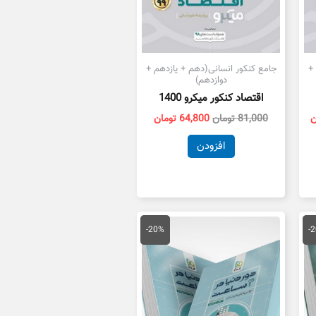
+
جامع کنکور انسانی(دهم + یازدهم +
دوازدهم)
اقتصاد کنکور میکرو 1400
ن
81,000
تومان
64,800
تومان
افزودن
یمت
قیمت
قیمت
علی
اصلی
فعلی
-20%
-
39,200 تومان
55,000 تومان
44,000 تومان
ست.
بود.
است.