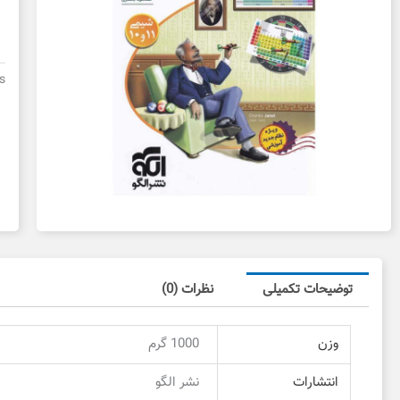
م
آ
ش
ن
s
ال
د
د
ع
توضیحات تکمیلی
نظرات (0)
وزن
1000 گرم
انتشارات
نشر الگو