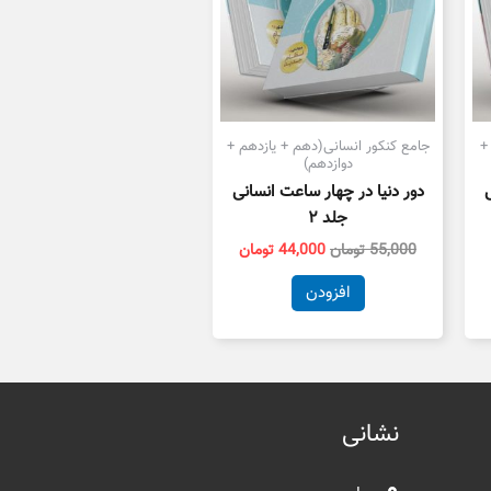
+
جامع کنکور انسانی(دهم + یازدهم +
دوازدهم)
دور دنیا در چهار ساعت انسانی
جلد ۲
55,000
تومان
44,000
تومان
افزودن
نشانی