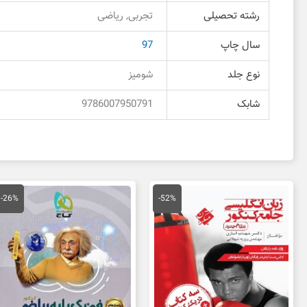
رشته تحصیلی
تجربی, ریاضی
سال چاپ
97
نوع جلد
شومیز
شابک
9786007950791
قیمت
قیمت
قیمت
قی
اصلی
فعلی
اصلی
فع
-26%
-52%
188,000 تومان
90,000 تومان
110,000 تومان
بود.
است.
بود.
اس