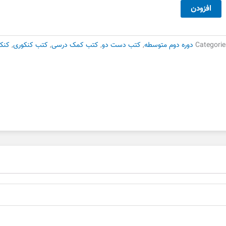
49,000 تومان
34,300 تومان
وج
افزودن
بود.
است.
زمون
یمی
شر
Categorie
دوره دوم متوسطه
,
کتب دست دو
,
کتب کمک درسی
,
کتب کنکوری
,
کنکو
گو
ست
وم
دد