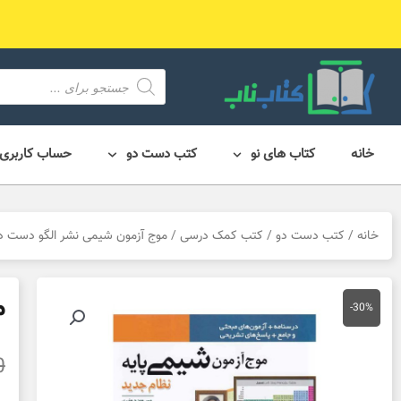
رش
ه
حتوا
محصول
search
خانه
کتاب های نو
کتب دست دو
حساب کاربری
خانه
/
کتب دست دو
/
کتب کمک درسی
/ موج آزمون شیمی نشر الگو دست د
م
-30%
0