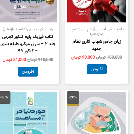
جامع کنکور انسانی(دهم + یازدهم +
پایه کنکور تجربی(دهم + یازدهم)
دوازدهم)
کتاب فیزیک پایه کنکور تجربی
زبان جامع شهاب اناری نظام
جلد ۲ – سری میکرو طبقه بندی
جدید
– کنکور ۹۹
188,000
تومان
90,000
تومان
110,000
تومان
81,000
تومان
افزودن
افزودن
قیمت
قیمت
قیمت
قی
اصلی
فعلی
اصلی
فع
-36%
-20%
75,000 تومان
60,000 تومان
95,000 تومان
بود.
است.
بود.
اس