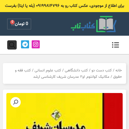
رش
برای اطلاع از موجودی، عکس کتاب رو به ۰۹۱۹۹۸۱۴۷۹۶ (بله یا ایتا) بفرست
ه
حتوا
0
Cart
0
تومان
T
I
e
n
l
s
e
t
g
a
r
g
خانه
/
کتب دست دو
/
کتب دانشگاهی
/
کتب علوم انسانی
/
کتب فقه و
a
r
حقوق
/ مکانیک کوانتوم ۱و۲ مدرسان شریف کارشناسی ارشد
m
a
m