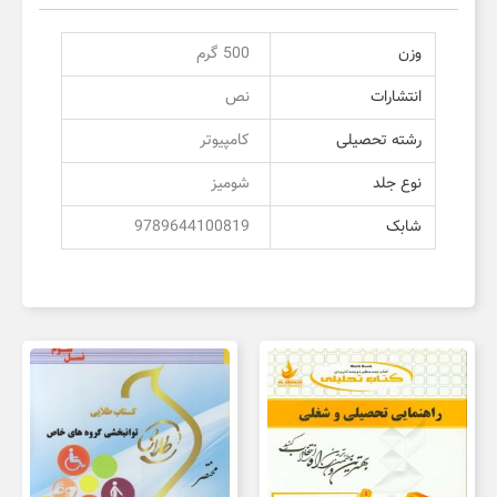
وزن
500 گرم
انتشارات
نص
رشته تحصیلی
کامپیوتر
نوع جلد
شومیز
شابک
9789644100819