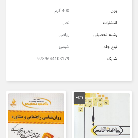
وزن
400 گرم
انتشارات
نص
رشته تحصیلی
ریاضی
نوع جلد
شومیز
شابک
9789644103179
قیمت
قیمت
اصلی
فعلی
-47%
150,000 تومان
80,000 تومان
بود.
است.