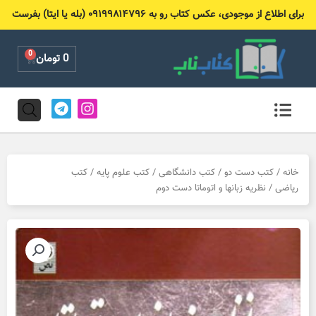
رش
برای اطلاع از موجودی، عکس کتاب رو به ۰۹۱۹۹۸۱۴۷۹۶ (بله یا ایتا) بفرست
ه
حتوا
0
Cart
0
تومان
T
I
e
n
l
s
e
t
g
a
r
g
خانه
/
کتب دست دو
/
کتب دانشگاهی
/
کتب علوم پایه
/
کتب
a
r
ریاضی
/ نظریه زبانها و اتوماتا دست دوم
m
a
m