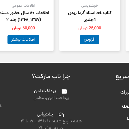
خوشنویسی
اطلاعات عمومی
کتاب خط استاد گرما رودی
اطلاعات ۸۰ سال حضور مست
4جلدی
(۱۳۵۷_۱۳۶۸) جلد ۲
25,000
تومان
60,000
تومان
افزودن
اطلاعات بیشتر
سریع
چرا ناب مارکت؟
پرداخت امن
ررات
پرداخت امن و مطمن
بری
خی
پشتیبانی
ا
شنبه تا پنج شنبه: ۱۰ تا ۱۳ و ۱۷ تا ۲۱
جمعه: ۱۸ تا ۲۱