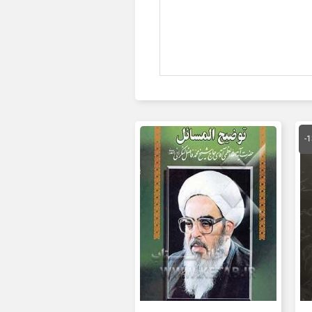
قیمت
فعلی
-
ان
420,000 تومان
است.