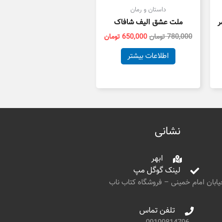
داستان و رمان
مر
ملت عشق الیف شافاک
780,000
تومان
650,000
تومان
اطلاعات بیشتر
نشانی
ابهر
لینک گوگل مپ
ابان امام خمینی – فروشگاه کتاب ناب
تلفن تماس