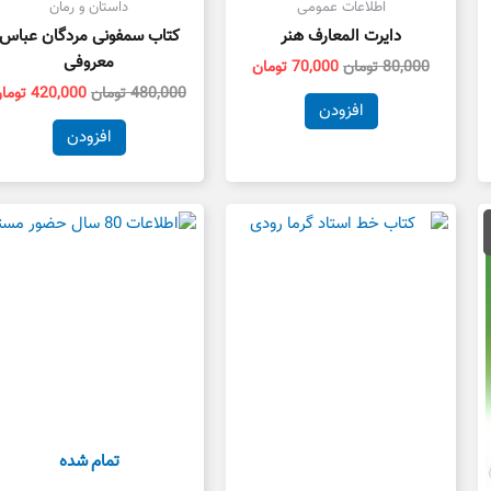
اطلاعات عمومی
داستان و رمان
دایرت المعارف هنر
کتاب سمفونی مردگان عباس
معروفی
80,000
تومان
70,000
تومان
480,000
تومان
420,000
توما
افزودن
افزودن
مت
لی
13,000 تومان
ت.
تمام شده