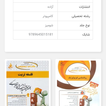
انتشارات
آزاده
رشته تحصیلی
کامپیوتر
نوع جلد
شومیز
شابک
9789645015181