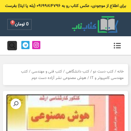
رش
برای اطلاع از موجودی، عکس کتاب رو به ۰۹۱۹۹۸۱۴۷۹۶ (بله یا ایتا) بفرست
ه
حتوا
0
Cart
0
تومان
T
I
e
n
l
s
e
t
g
a
r
g
خانه
/
کتب دست دو
/
کتب دانشگاهی
/
کتب فنی و مهندسی
/
کتب
a
r
مهندسی کامپیوتر و IT
/ هوش مصنوعی نشر آزاده دست دوم
m
a
m