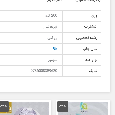
توضیحات تکمیلی
نظرات (0)
وزن
200 گرم
انتشارات
تیزهوشان
رشته تحصیلی
ریاضی
سال چاپ
95
نوع جلد
شومیز
شابک
9786008389620
قیمت
قیمت
قیمت
قی
اصلی
فعلی
اصلی
فع
-26%
-26%
95,000 تومان
70,000 تومان
95,000 تومان
بود.
است.
بود.
اس