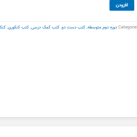
35,000 تومان
24,500 تومان
پاسخنامه۱۳۰۰تست
افزودن
بود.
است.
هم
ست
وم
Categorie
دوره دوم متوسطه
,
کتب دست دو
,
کتب کمک درسی
,
کتب کنکوری
,
کنکو
دد