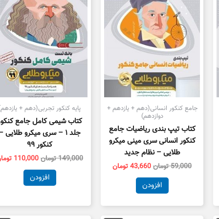
جامع کنکور انسانی(دهم + یازدهم +
پایه کنکور تجربی(دهم + یازدهم)
دوازدهم)
کتاب شیمی کامل جامع کنکور
کتاب تیپ بندی ریاضیات جامع
جلد ۱ – سری میکرو طلایی –
کنکور انسانی سری مینی میکرو
کنکور ۹۹
طلایی – نظام جدید
149,000
تومان
110,000
توما
59,000
تومان
43,660
تومان
افزودن
افزودن