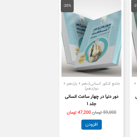
یمت
قیمت
قیمت
علی
اصلی
فعلی
-20%
-
39,200 تومان
59,000 تومان
47,200 تومان
ست.
بود.
است.
+
جامع کنکور انسانی(دهم + یازدهم +
دوازدهم)
دور دنیا در چهار ساعت انسانی
جلد ۱
59,000
تومان
47,200
تومان
افزودن