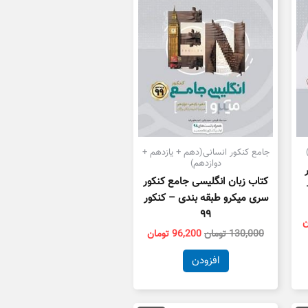
جامع کنکور انسانی(دهم + یازدهم +
دوازدهم)
کتاب زبان انگلیسی جامع کنکور
سری میکرو طبقه بندی – کنکور
۹۹
ن
130,000
تومان
96,200
تومان
افزودن