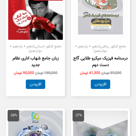
جامع کنکور ریاضی(دهم + یازدهم +
جامع کنکور انسانی(دهم + یازدهم +
دوازدهم)
دوازدهم)
درسنامه فیزیک میکرو طلایی گاج
زبان جامع شهاب اناری نظام
دست دوم
جدید
59,000
تومان
41,300
تومان
188,000
تومان
90,000
تومان
افزودن
افزودن
قیمت
قیمت
قیمت
قیمت
اصلی
فعلی
اصلی
فعلی
-26%
-27%
90,000 تومان
66,000 تومان
115,000 تومان
,000
بود.
است.
بود.
است.