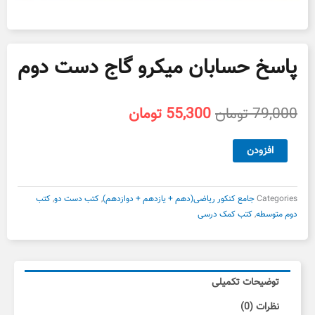
پاسخ حسابان میکرو گاج دست دوم
قیمت
قیمت
79,000
تومان
55,300
تومان
اصلی
فعلی
79,000 تومان
55,300 تومان
پاسخ
افزودن
بود.
است.
حسابان
میکرو
گاج
Categories
جامع کنکور ریاضی(دهم + یازدهم + دوازدهم)
,
کتب دست دو
,
کتب
دست
دوم متوسطه
,
کتب کمک درسی
دوم
عدد
توضیحات تکمیلی
نظرات (0)