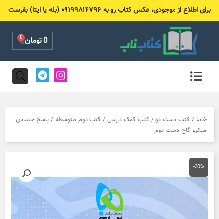
رش
برای اطلاع از موجودی، عکس کتاب رو به ۰۹۱۹۹۸۱۴۷۹۶ (بله یا ایتا) بفرست
ه
حتوا
0
Cart
0
تومان
T
I
e
n
l
s
e
t
g
a
r
g
خانه
/
کتب دست دو
/
کتب کمک درسی
/
کتب دوم متوسطه
/ پاسخ حسابان
a
r
میکرو گاج دست دوم
m
a
m
-30%