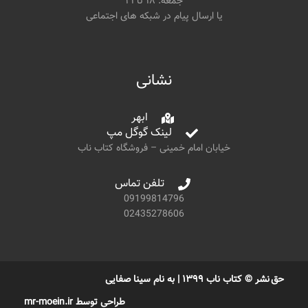
جمعه: ۱۸ تا ۲۱
یا ارسال پیام در شبکه های اجتماعی
نشانی
ابهر
لینک گوگل مپ
خیابان امام خمینی – فروشگاه کتاب ناب
تلفن تماس
09199814796
02435278606
حق نشر © کتاب ناب ۱۳۹۹ | به نام سینا صفایی
طراحی توسط mr-moein.ir