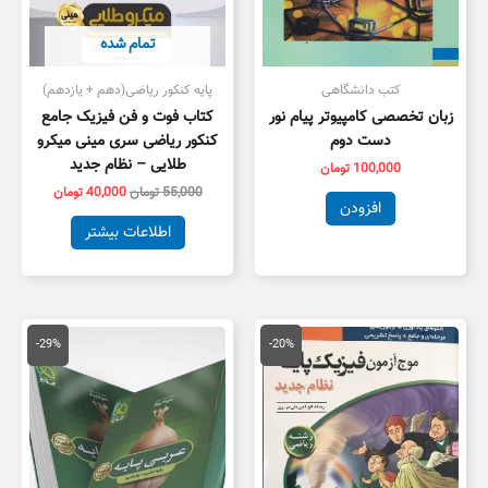
تمام شده
کتب دانشگاهی
پایه کنکور ریاضی(دهم + یازدهم)
زبان تخصصی کامپیوتر پیام نور
کتاب فوت و فن فیزیک جامع
دست دوم
کنکور ریاضی سری مینی میکرو
طلایی – نظام جدید
100,000
تومان
55,000
تومان
40,000
تومان
افزودن
اطلاعات بیشتر
قیمت
قیمت
قیمت
قیمت
اصلی
فعلی
اصلی
فعلی
-29%
-20%
103,000 تومان
82,400 تومان
42,000 تومان
0,000
بود.
است.
بود.
است.