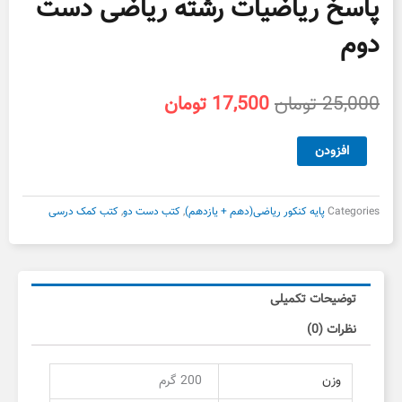
پاسخ ریاضیات رشته ریاضی دست
دوم
قیمت
قیمت
25,000
تومان
17,500
تومان
اصلی
فعلی
25,000 تومان
17,500 تومان
پاسخ
افزودن
بود.
است.
ریاضیات
رشته
ریاضی
Categories
پایه کنکور ریاضی(دهم + یازدهم)
,
کتب دست دو
,
کتب کمک درسی
دست
دوم
عدد
توضیحات تکمیلی
نظرات (0)
وزن
200 گرم