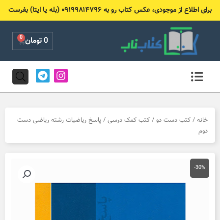
رش
برای اطلاع از موجودی، عکس کتاب رو به ۰۹۱۹۹۸۱۴۷۹۶ (بله یا ایتا) بفرست
ه
حتوا
0
Cart
0
تومان
T
I
e
n
l
s
e
t
g
a
r
g
خانه
/
کتب دست دو
/
کتب کمک درسی
/ پاسخ ریاضیات رشته ریاضی دست
a
r
دوم
m
a
m
-30%