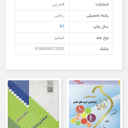
انتشارات
قلم چی
رشته تحصیلی
ریاضی
سال چاپ
97
نوع جلد
شومیز
شابک
9786000012083