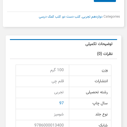
بود.
است.
نوروز
دوازدهم
دست
Categories
دوازدهم تجربی
,
کتب دست دو
,
کتب کمک درسی
دوم
عدد
توضیحات تکمیلی
نظرات (0)
وزن
100 گرم
انتشارات
قلم چی
رشته تحصیلی
تجربی
سال چاپ
97
نوع جلد
شومیز
شابک
9786000013400