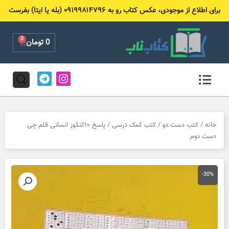
رش
برای اطلاع از موجودی، عکس کتاب رو به ۰۹۱۹۹۸۱۴۷۹۶ (بله یا ایتا) بفرست
ه
حتوا
0
Cart
0
تومان
T
I
e
n
l
s
e
t
g
a
r
g
خانه
/
کتب دست دو
/
کتب کمک درسی
/ پاسخ ۱۰کنکور انسانی قلم چی
a
r
دست دوم
m
a
m
-30%