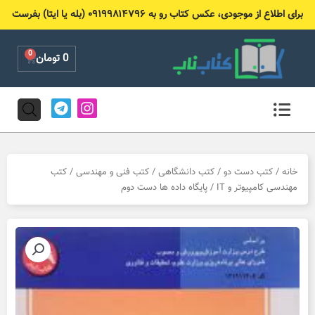
رش
برای اطلاع از موجودی، عکس کتاب رو به ۰۹۱۹۹۸۱۴۷۹۶ (بله یا ایتا) بفرست
ه
حتوا
0
Cart
0
تومان
T
I
e
n
l
s
e
t
g
a
r
g
خانه
/
کتب دست دو
/
کتب دانشگاهی
/
کتب فنی و مهندسی
/
کتب
a
r
مهندسی کامپیوتر و IT
/ پایگاه داده ها دست دوم
m
a
m