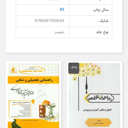
سال چاپ
89
شابک
9786007950654
نوع جلد
شومیز
قیمت
قیمت
اصلی
فعلی
-47%
150,000 تومان
80,000 تومان
بود.
است.