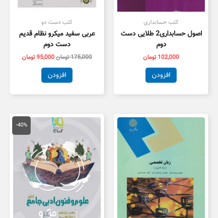
کتب حسابداری
کتب دست دو
اصول حسابداری2 طلایی دست
عربی سفید میکرو نظام قدیم
دوم
دست دوم
102,000
تومان
175,000
تومان
95,000
تومان
افزودن
افزودن
قیمت
قیمت
اصلی
فعلی
-40%
79,000 تومان
7,400
بود.
است.