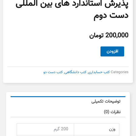
پذیرش استاندارد های بین المللی
دست دوم
200,000
تومان
پذیرش
افزودن
استاندارد
های
بین
Categories
کتب حسابداری
,
کتب دانشگاهی
,
کتب دست دو
المللی
دست
دوم
عدد
توضیحات تکمیلی
نظرات (0)
وزن
200 گرم