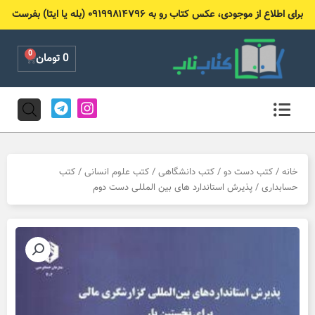
رش
برای اطلاع از موجودی، عکس کتاب رو به ۰۹۱۹۹۸۱۴۷۹۶ (بله یا ایتا) بفرست
ه
حتوا
0
Cart
0
تومان
T
I
e
n
l
s
e
t
g
a
r
g
خانه
/
کتب دست دو
/
کتب دانشگاهی
/
کتب علوم انسانی
/
کتب
a
r
حسابداری
/ پذیرش استاندارد های بین المللی دست دوم
m
a
m