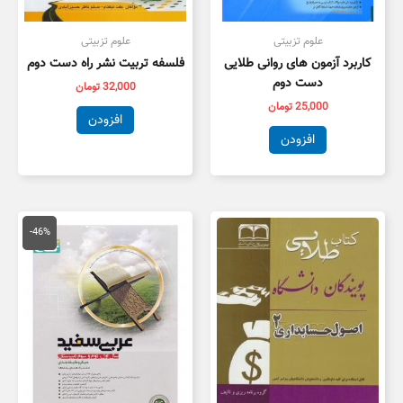
علوم تزبیتی
علوم تزبیتی
کاربرد آزمون های روانی طلایی
فلسفه تربیت نشر راه دست دوم
دست دوم
32,000
تومان
25,000
تومان
افزودن
افزودن
قیمت
قیمت
اصلی
فعلی
-46%
175,000 تومان
,000
بود.
است.