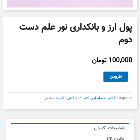
پول ارز و بانکداری نور علم دست
دوم
100,000
تومان
پول
افزودن
ارز
و
بانکداری
Categories
کتب حسابداری
,
کتب دانشگاهی
,
کتب دست دو
نور
علم
دست
دوم
توضیحات تکمیلی
عدد
نظرات (0)