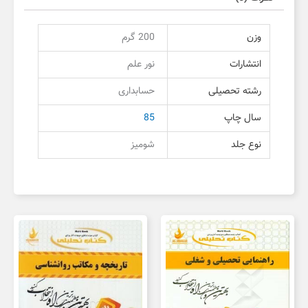
وزن
200 گرم
انتشارات
نور علم
رشته تحصیلی
حسابداری
سال چاپ
85
نوع جلد
شومیز