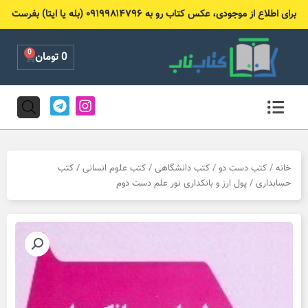
رش
برای اطلاع از موجودی، عکس کتاب رو به ۰۹۱۹۹۸۱۴۷۹۶ (بله یا ایتا) بفرست
ه
حتوا
0
Cart
0
تومان
T
I
e
n
l
s
e
t
g
a
r
g
خانه
/
کتب دست دو
/
کتب دانشگاهی
/
کتب علوم انسانی
/
کتب
a
r
حسابداری
/ پول ارز و بانکداری نور علم دست دوم
m
a
m