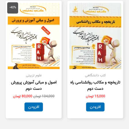
قیمت
قیمت
اصلی
فعلی
-40%
134,000 تومان
,000
بود.
است.
کتب دانشگاهی
علوم تزبیتی
تاریخچه و مکاتب روانشناسی راه
اصول و مبانی آموزش پرورش
دست دوم
دست دوم
15,000
تومان
134,000
تومان
80,000
تومان
افزودن
افزودن