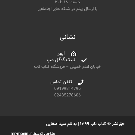
جمعه: ۱۸ تا ۲۱
یا ارسال پیام در شبکه های اجتماعی
نشانی
ابهر
لینک گوگل مپ
خیابان امام خمینی – فروشگاه کتاب ناب
تلفن تماس
09199814796
02435278606
حق نشر © کتاب ناب ۱۳۹۹ | به نام سینا صفایی
طراحی توسط mr-moein.ir