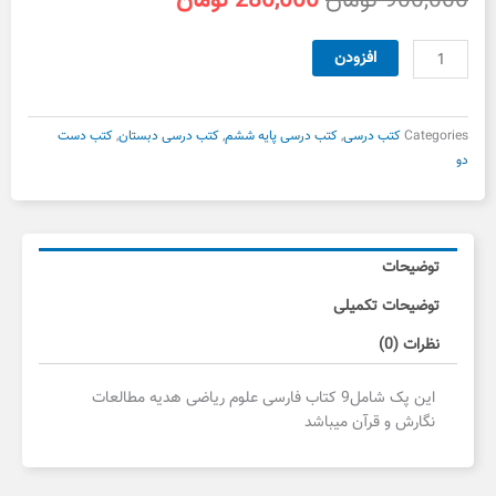
900,000
تومان
280,000
تومان
اصلی
فعلی
900,000 تومان
280,000 تومان
پک
افزودن
بود.
است.
کامل
کتاب
های
Categories
کتب درسی
,
کتب درسی پایه ششم
,
کتب درسی دبستان
,
کتب دست
درسی
دو
ششم
دست
دوم
عدد
توضیحات
توضیحات تکمیلی
نظرات (0)
این پک شامل9 کتاب فارسی علوم ریاضی هدیه مطالعات
نگارش و قرآن میباشد