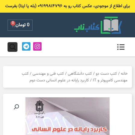
رش
برای اطلاع از موجودی، عکس کتاب رو به ۰۹۱۹۹۸۱۴۷۹۶ (بله یا ایتا) بفرست
ه
حتوا
0
Cart
0
تومان
T
I
e
n
l
s
e
t
g
a
r
g
خانه
/
کتب دست دو
/
کتب دانشگاهی
/
کتب فنی و مهندسی
/
کتب
a
r
مهندسی کامپیوتر و IT
/ کاربرد رایانه در علوم انسانی دست دوم
m
a
m