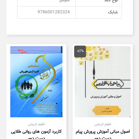
نوع جلد
شومیز
شابک
9786001282324
قیمت
قیمت
اصلی
فعلی
-47%
150,000 تومان
80,000 تومان
بود.
است.
علوم تزبیتی
علوم تزبیتی
اصول مبانی آموزش پرورش پیام
کاربرد آزمون های روانی طلایی
دست دوم
دست دوم