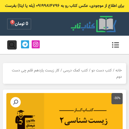
رش
برای اطلاع از موجودی، عکس کتاب رو به ۰۹۱۹۹۸۱۴۷۹۶ (بله یا ایتا) بفرست
ه
حتوا
0
Cart
0
تومان
T
I
e
n
l
s
e
t
g
a
r
g
خانه
/
کتب دست دو
/
کتب کمک درسی
/ کار زیست یازدهم قلم چی دست
a
r
دوم
m
a
m
-30%