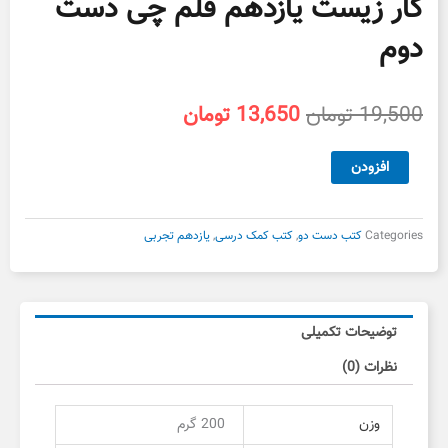
کار زیست یازدهم قلم چی دست
دوم
قیمت
قیمت
19,500
تومان
13,650
تومان
اصلی
فعلی
19,500 تومان
13,650 تومان
کار
افزودن
بود.
است.
زیست
یازدهم
قلم
Categories
کتب دست دو
,
کتب کمک درسی
,
یازدهم تجربی
چی
دست
دوم
عدد
توضیحات تکمیلی
نظرات (0)
وزن
200 گرم