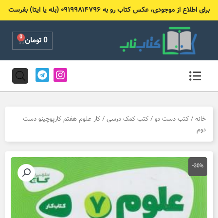
رش
برای اطلاع از موجودی، عکس کتاب رو به ۰۹۱۹۹۸۱۴۷۹۶ (بله یا ایتا) بفرست
ه
حتوا
0
Cart
0
تومان
T
I
e
n
l
s
e
t
g
a
r
g
خانه
/
کتب دست دو
/
کتب کمک درسی
/ کار علوم هفتم کارپوچینو دست
a
r
دوم
m
a
m
-30%