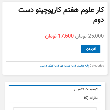
کار علوم هفتم کارپوچینو دست
دوم
قیمت
قیمت
25,000
تومان
17,500
تومان
اصلی
فعلی
25,000 تومان
17,500 تومان
کار
افزودن
بود.
است.
علوم
هفتم
کارپوچینو
Categories
پایه هفتم
,
کتب دست دو
,
کتب کمک درسی
دست
دوم
عدد
توضیحات تکمیلی
نظرات (0)