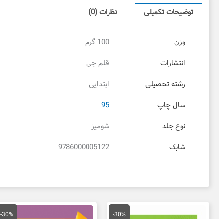
توضیحات تکمیلی
نظرات (0)
وزن
100 گرم
انتشارات
قلم چی
رشته تحصیلی
ابتدایی
سال چاپ
95
نوع جلد
شومیز
شابک
9786000005122
قیمت
قیمت
قیمت
قی
اصلی
فعلی
اصلی
فع
-30%
-30%