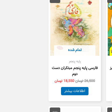
11,200 تومان
26,500 تومان
18,550 تومان
ست.
بود.
است.
تمام شده
پایه پنجم
ز
فارسی پایه پنجم مبتکران دست
دوم
26,500
تومان
18,550
تومان
اطلاعات بیشتر
یمت
قیمت
قیمت