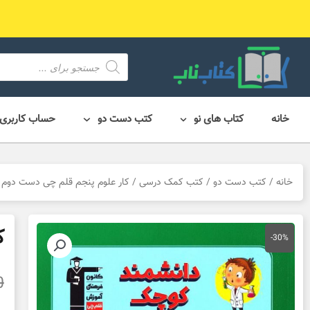
رش
ه
حتوا
محصول
search
خانه
کتاب های نو
کتب دست دو
حساب کاربری
خانه
/
کتب دست دو
/
کتب کمک درسی
/ کار علوم پنجم قلم چی دست دوم
ک
-30%
0