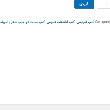
250,000 تومان
60,000 تومان
تاب
افزودن
بود.
است.
موزش
نندگی
اهینامه
Categorie
کتب آموزشی
,
کتب اطلاعات عمومی
,
کتب دست دو
,
کتب شعر و ادبیات
ست
وم
دد