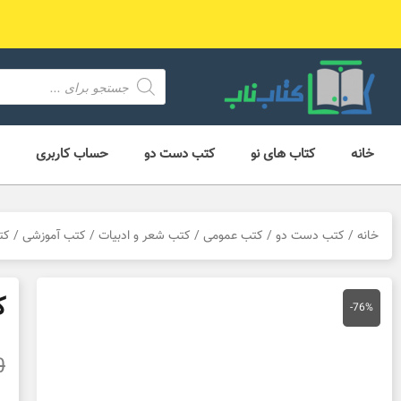
رش
ه
حتوا
محصول
search
خانه
کتاب های نو
کتب دست دو
حساب کاربری
خانه
/
کتب دست دو
/
کتب عمومی
/
کتب شعر و ادبیات
/
کتب آموزشی
/ کت
ک
-76%
0