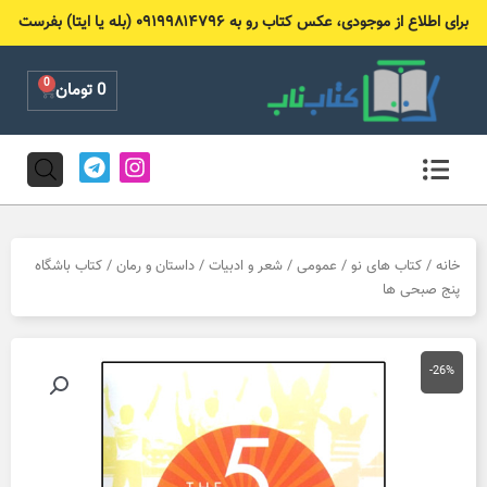
رش
برای اطلاع از موجودی، عکس کتاب رو به ۰۹۱۹۹۸۱۴۷۹۶ (بله یا ایتا) بفرست
ه
حتوا
0
Cart
0
تومان
T
I
e
n
l
s
e
t
g
a
r
g
خانه
/
کتاب های نو
/
عمومی
/
شعر و ادبیات
/
داستان و رمان
/ کتاب باشگاه
a
r
پنج صبحی ها
m
a
m
-26%