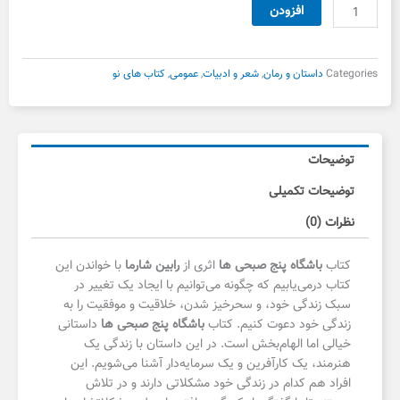
798,000 تومان
590,000 تومان
کتاب
افزودن
بود.
است.
باشگاه
پنج
صبحی
Categories
داستان و رمان
,
شعر و ادبیات
,
عمومی
,
کتاب های نو
ها
عدد
توضیحات
توضیحات تکمیلی
نظرات (0)
کتاب
باشگاه پنج صبحی ها
اثری از
رابین شارما
با خواندن این
کتاب درمی‌یابیم که چگونه می‌توانیم با ایجاد یک تغییر در
سبک زندگی خود، و سحرخیز شدن، خلاقیت و موفقیت را به
زندگی خود دعوت کنیم. کتاب
باشگاه پنج صبحی‌ ها
داستانی
خیالی اما الهام‌بخش است. در این داستان با زندگی یک
هنرمند، یک کارآفرین و یک سرمایه‌دار آشنا می‌شویم. این
افراد هم کدام در زندگی خود مشکلاتی دارند و در تلاش