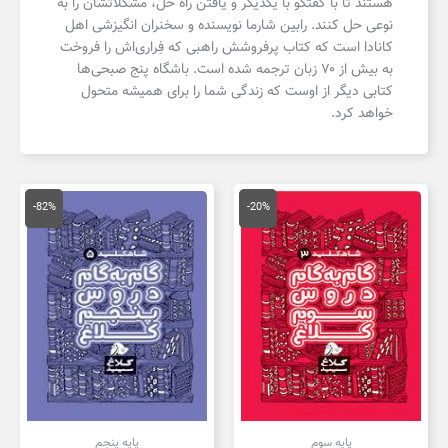
هستند تا با گفتگو با یکدیگر و یافتن راه حل، مشکلاتشان را به
نوعی حل کنند. رابین شارما نویسنده و سخنران انگیزشی اهل
کانادا است که کتاب پرفروشش راهبی که فِراری‌اش را فروخت
به بیش از ۷۰ زبان ترجمه شده ‌است. باشگاه پنج‌ صبحی‌ها
کتابی دیگر از اوست که زندگی شما را برای همیشه متحول
خواهد کرد.
قیمت
قیمت
قیمت
قیمت
اصلی
فعلی
اصلی
فعلی
-82%
-20%
59,000 تومان
47,200 تومان
590,000 تومان
بود.
است.
بود.
است.
پایه سوم
پایه پنجم