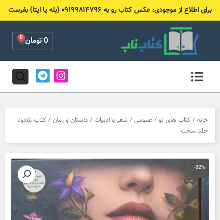
رش
برای اطلاع از موجودی، عکس کتاب رو به ۰۹۱۹۹۸۱۴۷۹۶ (بله یا ایتا) بفرست
ه
حتوا
0
Cart
0
تومان
T
I
e
n
l
s
e
t
g
a
r
g
خانه
/
کتاب های نو
/
عمومی
/
شعر و ادبیات
/
داستان و رمان
/ کتاب بلادونا
a
r
جلد سخت
m
a
m
-32%