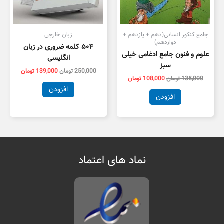
جامع کنکور انسانی(دهم + یازدهم +
زبان خارجی
دوازدهم)
۵۰۴ کلمه ضروری در زبان
علوم و فنون جامع ادغامی خیلی
انگلیسی
سبز
250,000
تومان
139,000
تومان
135,000
تومان
108,000
تومان
افزودن
افزودن
نماد های اعتماد