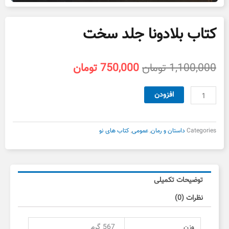
کتاب بلادونا جلد سخت
قیمت
قیمت
1,100,000
تومان
750,000
تومان
اصلی
فعلی
1,100,000 تومان
750,000 تومان
کتاب
افزودن
بود.
است.
بلادونا
جلد
سخت
Categories
داستان و رمان
,
عمومی
,
کتاب های نو
عدد
توضیحات تکمیلی
نظرات (0)
وزن
567 گرم