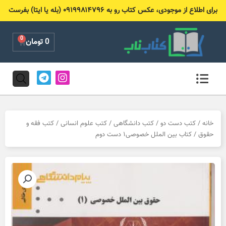
رش
برای اطلاع از موجودی، عکس کتاب رو به ۰۹۱۹۹۸۱۴۷۹۶ (بله یا ایتا) بفرست
ه
حتوا
0
Cart
0
تومان
T
I
e
n
l
s
e
t
g
a
r
g
خانه
/
کتب دست دو
/
کتب دانشگاهی
/
کتب علوم انسانی
/
کتب فقه و
a
r
حقوق
/ کتاب بین الملل خصوصی۱ دست دوم
m
a
m