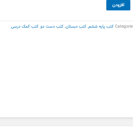
18,000 تومان
12,600 تومان
تاب
افزودن
بود.
است.
بستان
شم
لم
Categorie
کتب پایه ششم
,
کتب دبستان
,
کتب دست دو
,
کتب کمک درسی
ی
ست
وم
دد