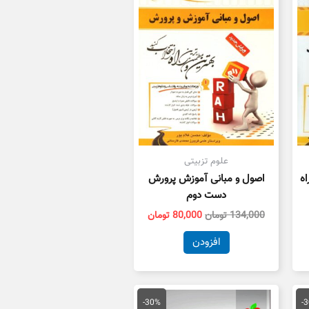
بود.
است.
علوم تزبیتی
اه
اصول و مبانی آموزش پرورش
دست دوم
134,000
تومان
80,000
تومان
افزودن
یمت
قیمت
قیمت
علی
اصلی
فعلی
-30%
-