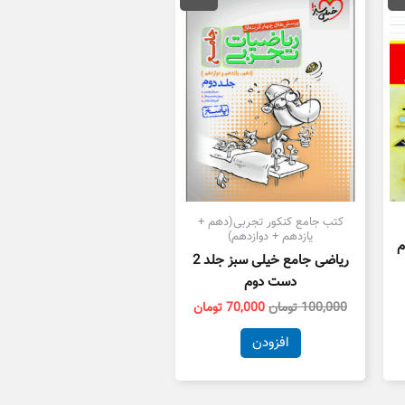
14,000 تومان
100,000 تومان
70,000 تومان
ست.
بود.
است.
کتب جامع کنکور تجربی(دهم +
یازدهم + دوازدهم)
م
ریاضی جامع خیلی سبز جلد 2
دست دوم
100,000
تومان
70,000
تومان
افزودن