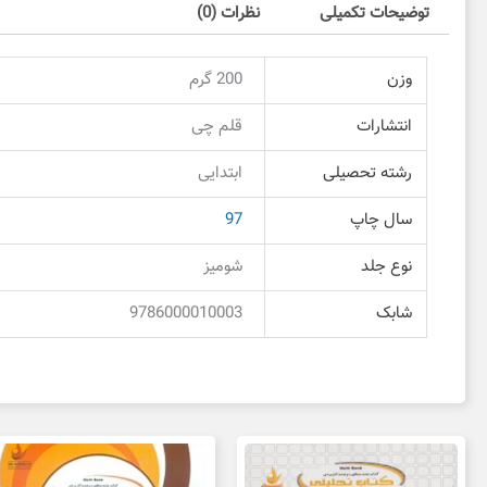
توضیحات تکمیلی
نظرات (0)
وزن
200 گرم
انتشارات
قلم چی
رشته تحصیلی
ابتدایی
سال چاپ
97
نوع جلد
شومیز
شابک
9786000010003