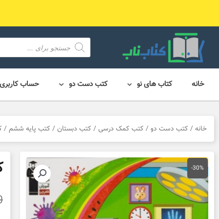
رش
ه
حتوا
محصول
search
خانه
کتاب های نو
کتب دست دو
حساب کاربری
خانه
/
کتب دست دو
/
کتب کمک درسی
/
کتب دبستان
/
کتب پایه ششم
/ ک
ک
-30%
0