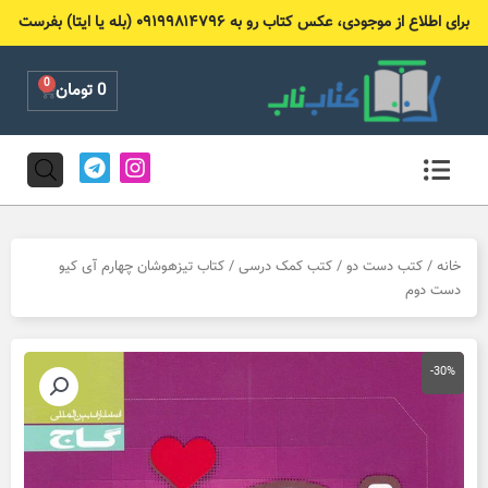
رش
برای اطلاع از موجودی، عکس کتاب رو به ۰۹۱۹۹۸۱۴۷۹۶ (بله یا ایتا) بفرست
ه
حتوا
0
Cart
0
تومان
T
I
e
n
l
s
e
t
g
a
r
g
خانه
/
کتب دست دو
/
کتب کمک درسی
/ کتاب تیزهوشان چهارم آی کیو
a
r
دست دوم
m
a
m
-30%