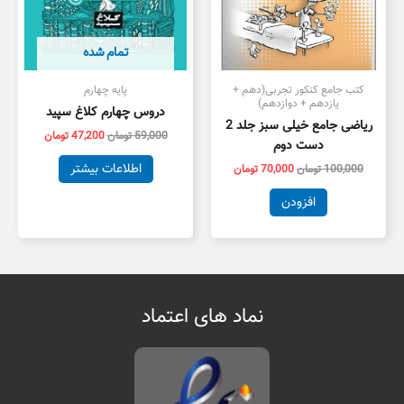
تمام شده
کتب جامع کنکور تجربی(دهم +
پایه چهارم
یازدهم + دوازدهم)
دروس چهارم کلاغ سپید
ریاضی جامع خیلی سبز جلد 2
59,000
تومان
47,200
تومان
دست دوم
اطلاعات بیشتر
100,000
تومان
70,000
تومان
افزودن
نماد های اعتماد