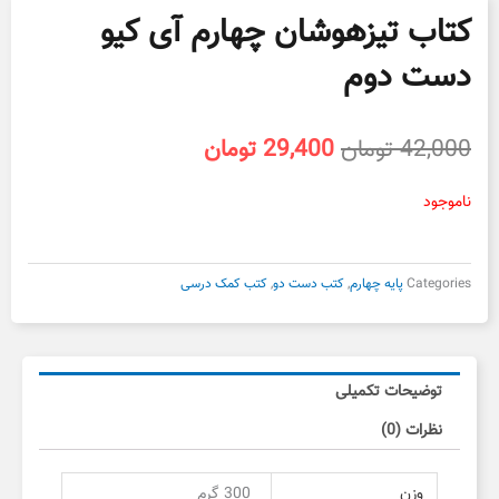
کتاب تیزهوشان چهارم آی کیو
دست دوم
قیمت
قیمت
42,000
تومان
29,400
تومان
اصلی
فعلی
42,000 تومان
29,400 تومان
ناموجود
بود.
است.
Categories
پایه چهارم
,
کتب دست دو
,
کتب کمک درسی
توضیحات تکمیلی
نظرات (0)
وزن
300 گرم