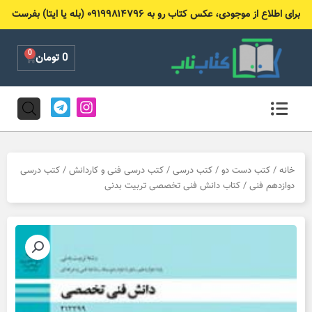
رش
برای اطلاع از موجودی، عکس کتاب رو به ۰۹۱۹۹۸۱۴۷۹۶ (بله یا ایتا) بفرست
ه
حتوا
0
Cart
0
تومان
T
I
e
n
l
s
e
t
g
a
r
g
خانه
/
کتب دست دو
/
کتب درسی
/
کتب درسی فنی و کاردانش
/
کتب درسی
a
r
دوازدهم فنی
/ کتاب دانش فنی تخصصی تربیت بدنی
m
a
m