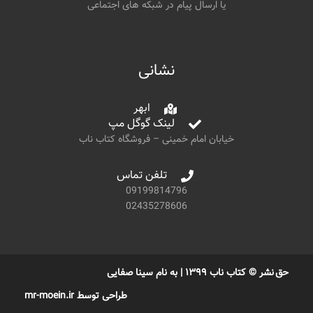
یا ارسال پیام در شبکه های اجتماعی
نشانی
ابهر
لینک گوگل مپ
خیابان امام خمینی – فروشگاه کتاب ناب
تلفن تماس
09199814796
02435278606
حق نشر © کتاب ناب ۱۳۹۹ | به نام سینا صفایی
طراحی توسط mr-moein.ir