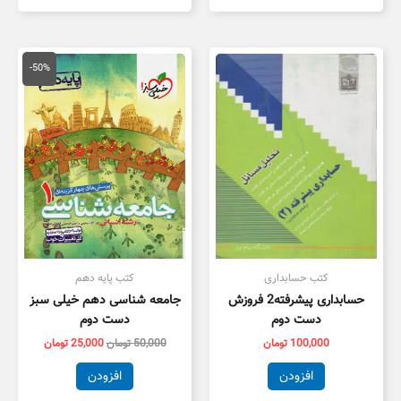
قیمت
قیمت
اصلی
فعلی
-50%
50,000 تومان
5,000
بود.
است.
کتب حسابداری
کتب پایه دهم
حسابداری پیشرفته2 فروزش
جامعه شناسی دهم خیلی سبز
دست دوم
دست دوم
100,000
تومان
50,000
تومان
25,000
تومان
افزودن
افزودن