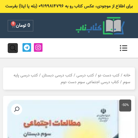
رش
برای اطلاع از موجودی، عکس کتاب رو به ۰۹۱۹۹۸۱۴۷۹۶ (بله یا ایتا) بفرست
ه
حتوا
0
Cart
0
تومان
T
I
e
n
l
s
e
t
g
a
r
g
خانه
/
کتب دست دو
/
کتب درسی
/
کتب درسی دبستان
/
کتب درسی پایه
a
r
سوم
/ کتاب درسی اجتماعی سوم دست دوم
m
a
m
-50%