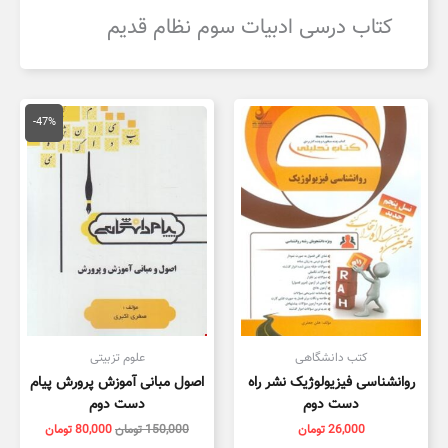
کتاب درسی ادبیات سوم نظام قدیم
قیمت
قیمت
اصلی
فعلی
-47%
150,000 تومان
,000
بود.
است.
کتب دانشگاهی
علوم تزبیتی
روانشناسی فیزیولوژیک نشر راه
اصول مبانی آموزش پرورش پیام
دست دوم
دست دوم
26,000
تومان
150,000
تومان
80,000
تومان