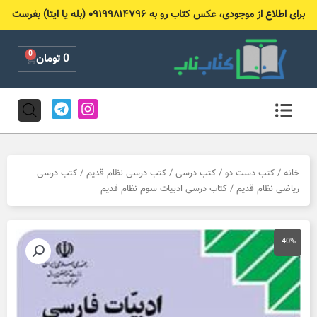
رش
برای اطلاع از موجودی، عکس کتاب رو به ۰۹۱۹۹۸۱۴۷۹۶ (بله یا ایتا) بفرست
ه
حتوا
0
Cart
0
تومان
T
I
e
n
l
s
e
t
g
a
r
g
خانه
/
کتب دست دو
/
کتب درسی
/
کتب درسی نظام قدیم
/
کتب درسی
a
r
ریاضی نظام قدیم
/ کتاب درسی ادبیات سوم نظام قدیم
m
a
m
-40%