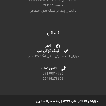
شنبه تا پنج شنبه: ۱۰ تا ۱۳ و ۱۷ تا ۲۱
جمعه: ۱۸ تا ۲۱
یا ارسال پیام در شبکه های اجتماعی
نشانی
ابهر
لینک گوگل مپ
خیابان امام خمینی – فروشگاه کتاب ناب
تلفن تماس
09199814796
02435278606
حق نشر © کتاب ناب ۱۳۹۹ | به نام سینا صفایی