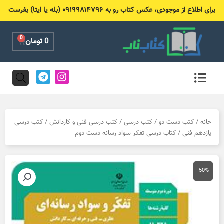
رش
برای اطلاع از موجودی، عکس کتاب رو به ۰۹۱۹۹۸۱۴۷۹۶ (بله یا ایتا) بفرست
ه
حتوا
0
Cart
0
تومان
T
I
e
n
l
s
e
t
g
a
r
g
خانه
/
کتب دست دو
/
کتب درسی
/
کتب درسی فنی و کاردانش
/
کتب درسی
a
r
یازدهم فنی
/ کتاب درسی تفکر سواد رسانه دست دوم
m
a
m
-50%