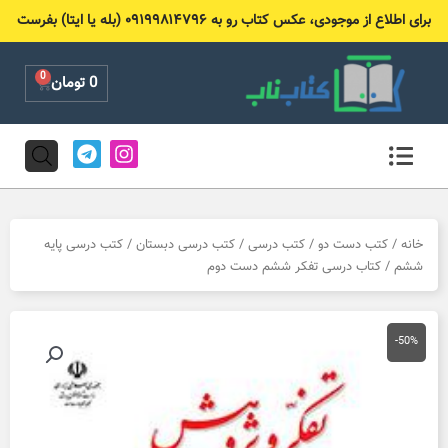
رش
برای اطلاع از موجودی، عکس کتاب رو به ۰۹۱۹۹۸۱۴۷۹۶ (بله یا ایتا) بفرست
ه
حتوا
0
Cart
0
تومان
T
I
e
n
l
s
e
t
g
a
r
g
خانه
/
کتب دست دو
/
کتب درسی
/
کتب درسی دبستان
/
کتب درسی پایه
a
r
ششم
/ کتاب درسی تفکر ششم دست دوم
m
a
m
-50%