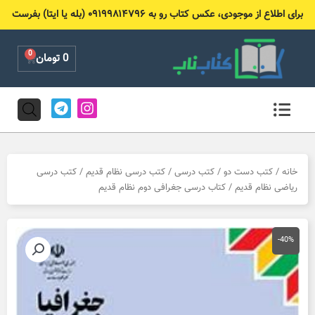
رش
برای اطلاع از موجودی، عکس کتاب رو به ۰۹۱۹۹۸۱۴۷۹۶ (بله یا ایتا) بفرست
ه
حتوا
0
Cart
0
تومان
T
I
e
n
l
s
e
t
g
a
r
g
خانه
/
کتب دست دو
/
کتب درسی
/
کتب درسی نظام قدیم
/
کتب درسی
a
r
ریاضی نظام قدیم
/ کتاب درسی جغرافی دوم نظام قدیم
m
a
m
-40%