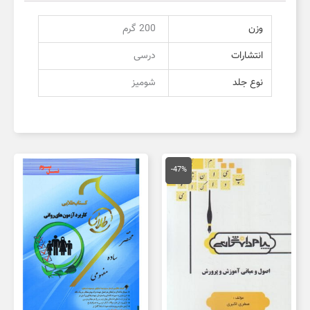
وزن
200 گرم
انتشارات
درسی
نوع جلد
شومیز
قیمت
قیمت
اصلی
فعلی
-47%
150,000 تومان
80,000 تومان
بود.
است.