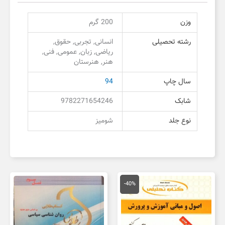
وزن
200 گرم
رشته تحصیلی
انسانی, تجربی, حقوق,
ریاضی, زبان, عمومی, فنی,
هنر, هنرستان
سال چاپ
94
شابک
9782271654246
نوع جلد
شومیز
قیمت
قیمت
اصلی
فعلی
-40%
134,000 تومان
80,000 تومان
بود.
است.