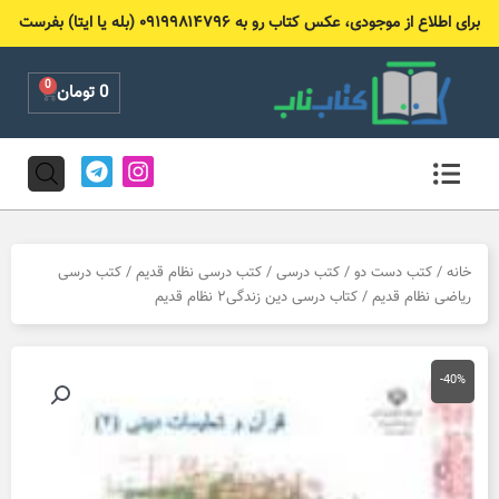
رش
برای اطلاع از موجودی، عکس کتاب رو به ۰۹۱۹۹۸۱۴۷۹۶ (بله یا ایتا) بفرست
ه
حتوا
0
Cart
0
تومان
T
I
e
n
l
s
e
t
g
a
r
g
خانه
/
کتب دست دو
/
کتب درسی
/
کتب درسی نظام قدیم
/
کتب درسی
a
r
ریاضی نظام قدیم
/ کتاب درسی دین زندگی۲ نظام قدیم
m
a
m
-40%