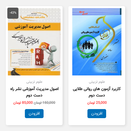
قیمت
قیمت
اصلی
فعلی
-43%
150,000 تومان
,000
بود.
است.
علوم تزبیتی
علوم تزبیتی
کاربرد آزمون های روانی طلایی
اصول مدیریت آموزشی نشر راه
دست دوم
دست دوم
25,000
تومان
150,000
تومان
85,000
تومان
افزودن
افزودن