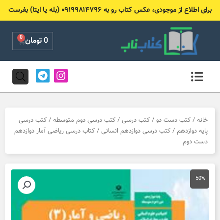
رش
برای اطلاع از موجودی، عکس کتاب رو به ۰۹۱۹۹۸۱۴۷۹۶ (بله یا ایتا) بفرست
ه
حتوا
0
Cart
0
تومان
T
I
e
n
l
s
e
t
g
a
r
g
خانه
/
کتب دست دو
/
کتب درسی
/
کتب درسی دوم متوسطه
/
کتب درسی
a
r
پایه دوازدهم
/
کتب درسی دوازدهم انسانی
/ کتاب درسی ریاضی آمار دوازدهم
m
a
دست دوم
m
-50%