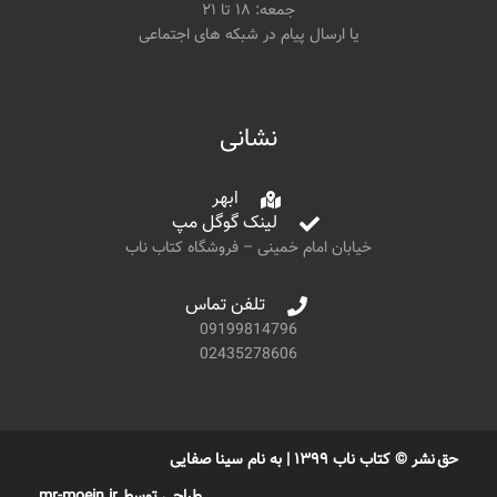
جمعه: ۱۸ تا ۲۱
یا ارسال پیام در شبکه های اجتماعی
نشانی
ابهر
لینک گوگل مپ
خیابان امام خمینی – فروشگاه کتاب ناب
تلفن تماس
09199814796
02435278606
حق نشر © کتاب ناب ۱۳۹۹ | به نام سینا صفایی
طراحی توسط mr-moein.ir