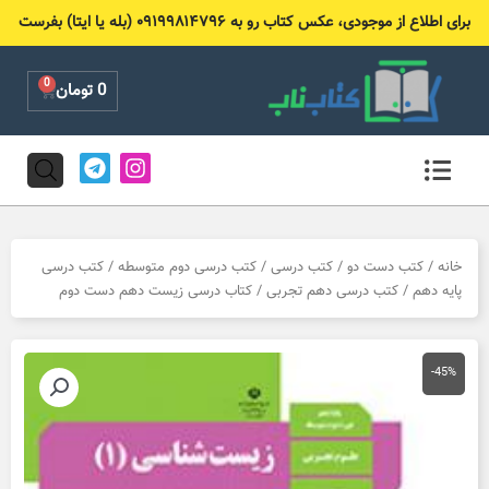
رش
برای اطلاع از موجودی، عکس کتاب رو به ۰۹۱۹۹۸۱۴۷۹۶ (بله یا ایتا) بفرست
ه
حتوا
0
Cart
0
تومان
T
I
e
n
l
s
e
t
g
a
r
g
خانه
/
کتب دست دو
/
کتب درسی
/
کتب درسی دوم متوسطه
/
کتب درسی
a
r
پایه دهم
/
کتب درسی دهم تجربی
/ کتاب درسی زیست دهم دست دوم
m
a
m
-45%