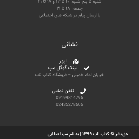
شنبه تا پنج شنبه: ۱۰ تا ۱۳ و ۱۷ تا ۲۱
جمعه: ۱۸ تا ۲۱
یا ارسال پیام در شبکه های اجتماعی
نشانی
ابهر
لینک گوگل مپ
خیابان امام خمینی – فروشگاه کتاب ناب
تلفن تماس
09199814796
02435278606
حق نشر © کتاب ناب ۱۳۹۹ | به نام سینا صفایی