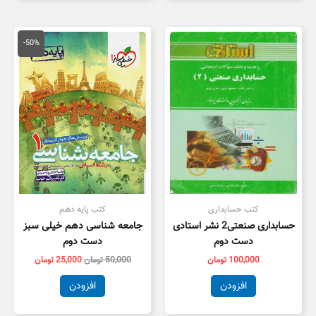
قیمت
قیمت
اصلی
فعلی
-50%
50,000 تومان
5,000
بود.
است.
کتب حسابداری
کتب پایه دهم
حسابداری صنعتی2 نشر استادی
جامعه شناسی دهم خیلی سبز
دست دوم
دست دوم
100,000
تومان
50,000
تومان
25,000
تومان
افزودن
افزودن