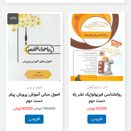
قیمت
قیمت
اصلی
فعلی
-47%
150,000 تومان
,000
بود.
است.
کتب دانشگاهی
علوم تزبیتی
روانشناسی فیزیولوژیک نشر راه
اصول مبانی آموزش پرورش پیام
دست دوم
دست دوم
26,000
تومان
150,000
تومان
80,000
تومان
افزودن
افزودن