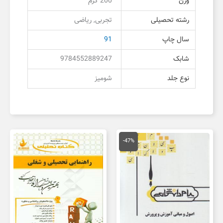
وزن
200 گرم
رشته تحصیلی
تجربی, ریاضی
سال چاپ
91
شابک
9784552889247
نوع جلد
شومیز
قیمت
قیمت
اصلی
فعلی
-47%
150,000 تومان
80,000 تومان
بود.
است.