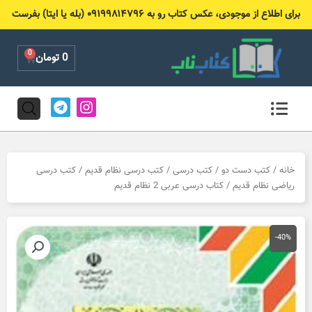
رش
برای اطلاع از موجودی، عکس کتاب رو به ۰۹۱۹۹۸۱۴۷۹۶ (بله یا ایتا) بفرست
ه
حتوا
0
Cart
0
تومان
T
I
e
n
l
s
e
t
g
a
r
g
خانه
/
کتب دست دو
/
کتب درسی
/
کتب درسی نظام قدیم
/
کتب درسی
a
r
ریاضی نظام قدیم
/ کتاب درسی عربی 2 نظام قدیم
m
a
m
-40%