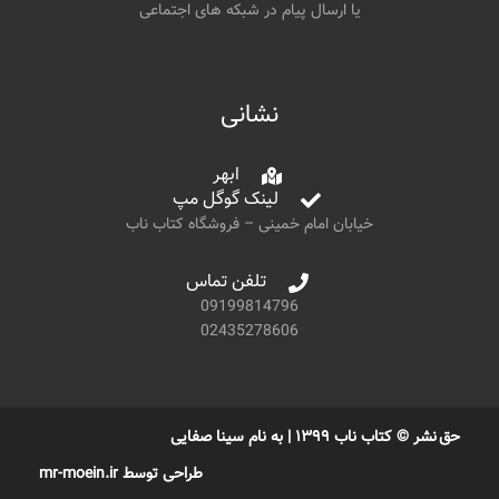
یا ارسال پیام در شبکه های اجتماعی
نشانی
ابهر
لینک گوگل مپ
خیابان امام خمینی – فروشگاه کتاب ناب
تلفن تماس
09199814796
02435278606
حق نشر © کتاب ناب ۱۳۹۹ | به نام سینا صفایی
طراحی توسط mr-moein.ir