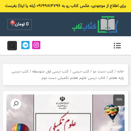
رش
برای اطلاع از موجودی، عکس کتاب رو به ۰۹۱۹۹۸۱۴۷۹۶ (بله یا ایتا) بفرست
ه
حتوا
0
Cart
0
تومان
T
I
e
n
l
s
e
t
g
a
r
g
خانه
/
کتب دست دو
/
کتب درسی
/
کتب درسی اول متوسطه
/
کتب درسی
a
r
پایه هفتم
/ کتاب درسی علوم هفتم تکمیلی دست دوم
m
a
m
-50%