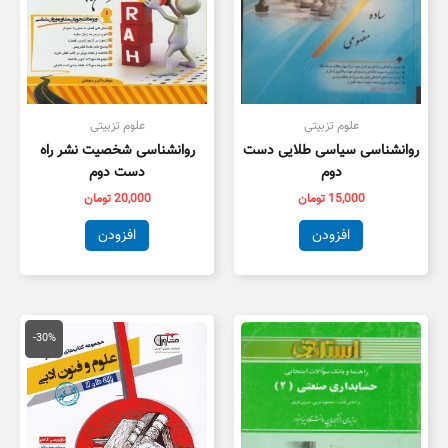
علوم تزبیتی
علوم تزبیتی
روانشناسی سیاسی طلایی دست
روانشناسی شخصیت نشر راه
دوم
دست دوم
15,000
تومان
20,000
تومان
افزودن
افزودن
قیمت
قیمت
اصلی
فعلی
-30%
59,000 تومان
1,300
بود.
است.