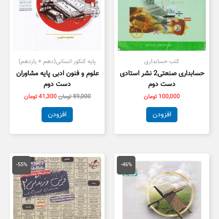
کتب حسابداری
پایه کنکور انسانی(دهم + یازدهم)
حسابداری صنعتی2 نشر استادی
علوم و فنون ادبی پایه مشاوران
دست دوم
دست دوم
100,000
تومان
59,000
تومان
41,300
تومان
افزودن
افزودن
قیمت
قیمت
قیمت
قیمت
اصلی
فعلی
اصلی
فعلی
-55%
-46%
175,000 تومان
95,000 تومان
55,000 تومان
5,000
بود.
است.
بود.
است.