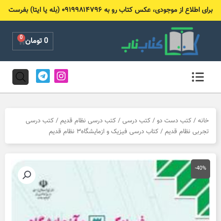
رش
برای اطلاع از موجودی، عکس کتاب رو به ۰۹۱۹۹۸۱۴۷۹۶ (بله یا ایتا) بفرست
ه
حتوا
0
Cart
0
تومان
T
I
e
n
l
s
e
t
g
a
r
g
خانه
/
کتب دست دو
/
کتب درسی
/
کتب درسی نظام قدیم
/
کتب درسی
a
r
تجربی نظام قدیم
/ کتاب درسی فیزیک و ازمایشگاه۳ نظام قدیم
m
a
m
-40%