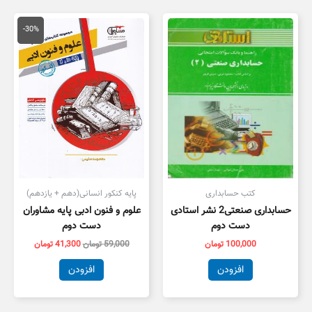
قیمت
قیمت
اصلی
فعلی
-30%
59,000 تومان
1,300
بود.
است.
کتب حسابداری
پایه کنکور انسانی(دهم + یازدهم)
حسابداری صنعتی2 نشر استادی
علوم و فنون ادبی پایه مشاوران
دست دوم
دست دوم
100,000
تومان
59,000
تومان
41,300
تومان
افزودن
افزودن