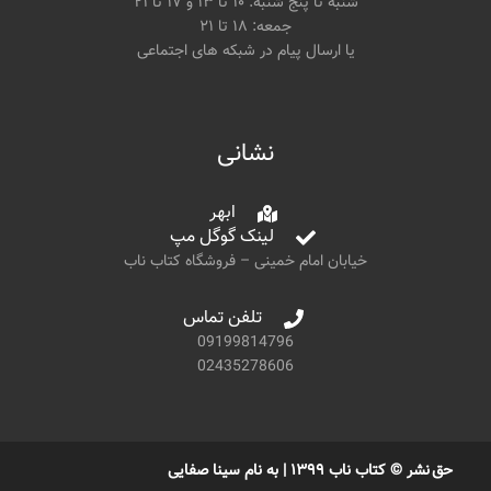
شنبه تا پنج شنبه: ۱۰ تا ۱۳ و ۱۷ تا ۲۱
جمعه: ۱۸ تا ۲۱
یا ارسال پیام در شبکه های اجتماعی
نشانی
ابهر
لینک گوگل مپ
خیابان امام خمینی – فروشگاه کتاب ناب
تلفن تماس
09199814796
02435278606
حق نشر © کتاب ناب ۱۳۹۹ | به نام سینا صفایی