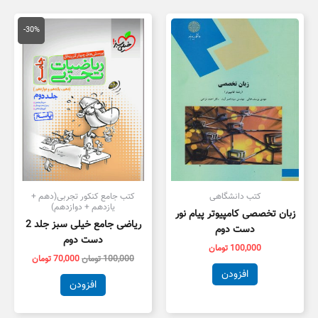
قیمت
قیمت
اصلی
فعلی
-30%
100,000 تومان
,000
بود.
است.
کتب دانشگاهی
کتب جامع کنکور تجربی(دهم +
یازدهم + دوازدهم)
زبان تخصصی کامپیوتر پیام نور
ریاضی جامع خیلی سبز جلد 2
دست دوم
دست دوم
100,000
تومان
100,000
تومان
70,000
تومان
افزودن
افزودن