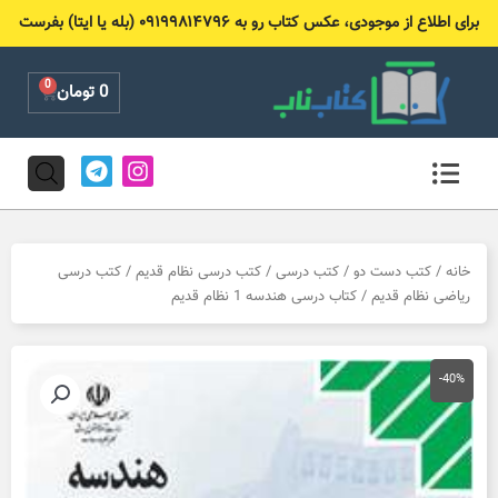
رش
برای اطلاع از موجودی، عکس کتاب رو به ۰۹۱۹۹۸۱۴۷۹۶ (بله یا ایتا) بفرست
ه
حتوا
0
Cart
0
تومان
T
I
e
n
l
s
e
t
g
a
r
g
خانه
/
کتب دست دو
/
کتب درسی
/
کتب درسی نظام قدیم
/
کتب درسی
a
r
ریاضی نظام قدیم
/ کتاب درسی هندسه 1 نظام قدیم
m
a
m
-40%