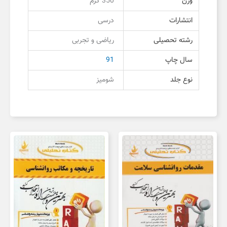
وزن
350 گرم
انتشارات
درسی
رشته تحصیلی
ریاضی و تجربی
سال چاپ
91
نوع جلد
شومیز