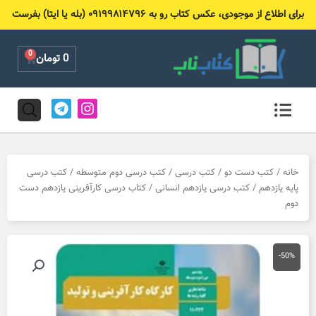
رش
برای اطلاع از موجودی، عکس کتاب رو به ۰۹۱۹۹۸۱۴۷۹۶ (بله یا ایتا) بفرست
ه
حتوا
0
Cart
0
تومان
T
I
e
n
l
s
e
t
g
a
r
g
خانه
/
کتب دست دو
/
کتب درسی
/
کتب درسی دوم متوسطه
/
کتب درسی
a
r
پایه یازدهم
/
کتب درسی یازدهم انسانی
/ کتاب درسی کارآفرینی یازدهم دست
m
a
دوم
m
-50%