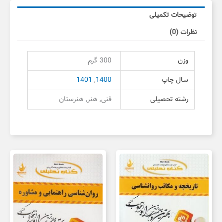
توضیحات تکمیلی
نظرات (0)
وزن
300 گرم
سال چاپ
1400
,
1401
رشته تحصیلی
فنی, هنر, هنرستان