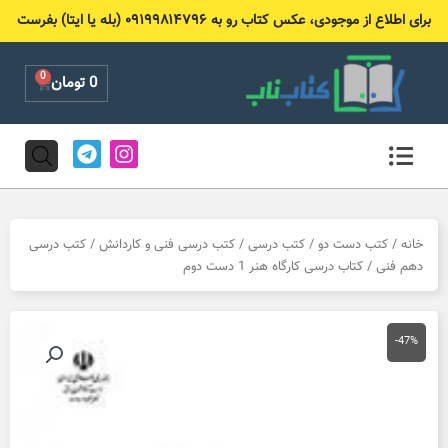
رش
برای اطلاع از موجودی، عکس کتاب رو به ۰۹۱۹۹۸۱۴۷۹۶ (بله یا ایتا) بفرست
ه
حتوا
0
Cart
0
تومان
T
I
e
n
l
s
e
t
g
a
r
g
خانه
/
کتب دست دو
/
کتب درسی
/
کتب درسی فنی و کاردانش
/
کتب درسی
a
r
دهم فنی
/ کتاب درسی کارگاه هنر 1 دست دوم
m
a
m
-47%