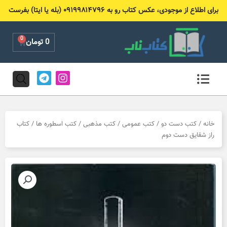
رش
برای اطلاع از موجودی، عکس کتاب رو به ۰۹۱۹۹۸۱۴۷۹۶ (بله یا ایتا) بفرست
ه
حتوا
0
Cart
0
تومان
T
I
e
n
l
s
e
t
g
a
r
g
خانه
/
کتب دست دو
/
کتب عمومی
/
کتب مذهبی
/
کتب اسطوره ها
/ کتاب
a
r
راز شقایق دست دوم
m
a
m