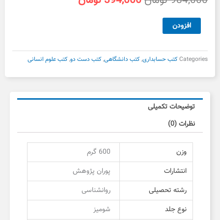
984,000
تومان
394,000
تومان
اصلی
فعلی
984,000 تومان
394,000 تومان
کتاب
افزودن
بود.
است.
روانشناسی
رشد
پوران
Categories
کتب حسابداری
,
کتب دانشگاهی
,
کتب دست دو
,
کتب علوم انسانی
پژوهش
دست
دوم
عدد
توضیحات تکمیلی
نظرات (0)
وزن
600 گرم
انتشارات
پوران پژوهش
رشته تحصیلی
روانشناسی
نوع جلد
شومیز