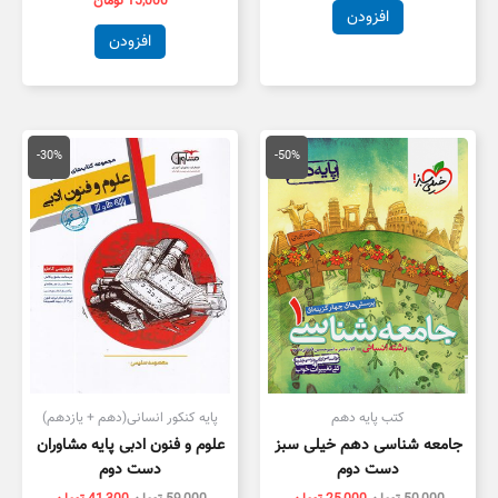
15,000
تومان
افزودن
افزودن
قیمت
قیمت
قیمت
قیمت
اصلی
فعلی
اصلی
فعلی
-30%
-50%
50,000 تومان
25,000 تومان
59,000 تومان
1,300
بود.
است.
بود.
است.
کتب پایه دهم
پایه کنکور انسانی(دهم + یازدهم)
جامعه شناسی دهم خیلی سبز
علوم و فنون ادبی پایه مشاوران
دست دوم
دست دوم