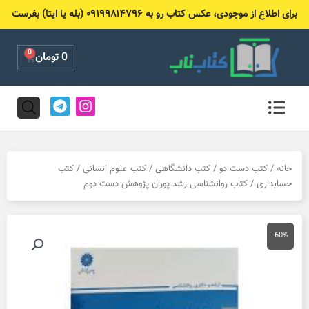
رش
برای اطلاع از موجودی، عکس کتاب رو به ۰۹۱۹۹۸۱۴۷۹۶ (بله یا ایتا) بفرست
ه
حتوا
0
Cart
0
تومان
T
I
e
n
l
s
e
t
g
a
r
g
خانه
/
کتب دست دو
/
کتب دانشگاهی
/
کتب علوم انسانی
/
کتب
a
r
حسابداری
/ کتاب روانشناسی رشد پوران پژوهش دست دوم
m
a
m
-60%