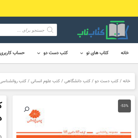
رش
ه
حتوا
محصول
search
خانه
کتاب های نو
کتب دست دو
حساب کاربری
خانه
/
کتب دست دو
/
کتب دانشگاهی
/
کتب علوم انسانی
/
کتب روانشناسی
ک
-53%
د