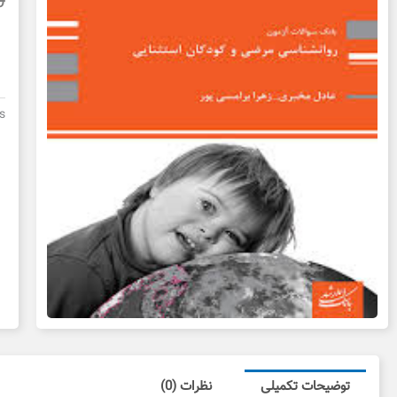
0
ک
ر
م
و
s
ک
اس
پو
پ
د
د
ع
توضیحات تکمیلی
نظرات (0)