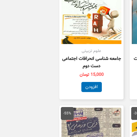
علوم تزبیتی
ت
جامعه شناسی انحرافات اجتماعی
دست دوم
15,000
تومان
افزودن
یمت
قیمت
قیمت
علی
اصلی
فعلی
-55%
-
41,300 تومان
55,000 تومان
25,000 تومان
ست.
بود.
است.