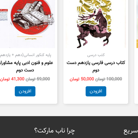
کتب درسی
پایه کنکور انسانی(دهم + یازدهم)
کتاب درسی فارسی یازدهم دست
علوم و فنون ادبی پایه مشاورا
دوم
دست دوم
100,000
تومان
50,000
تومان
59,000
تومان
41,300
تومان
افزودن
افزودن
سریع
چرا ناب مارکت؟