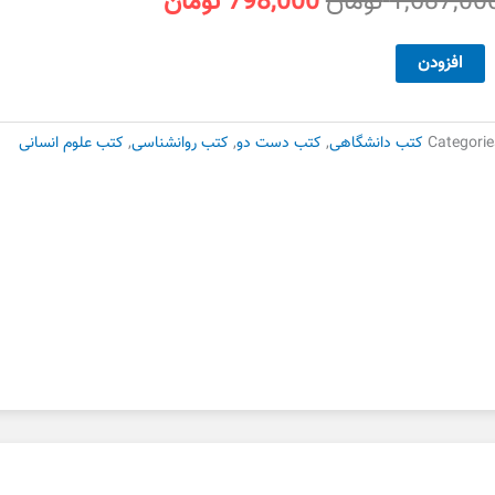
قیمت
قیمت
1,687,00
تومان
798,000
تومان
اصلی
فعلی
1,687,000 تومان
798,000 تومان
تاب
افزودن
بود.
است.
وانشناسی
رضی
Categorie
کتب دانشگاهی
,
کتب دست دو
,
کتب روانشناسی
,
کتب علوم انسانی
ودکان
تثنای
ران
ژوهش
ست
وم
دد