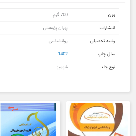
وزن
700 گرم
انتشارات
پوران پژوهش
رشته تحصیلی
روانشناسی
سال چاپ
1402
نوع جلد
شومیز